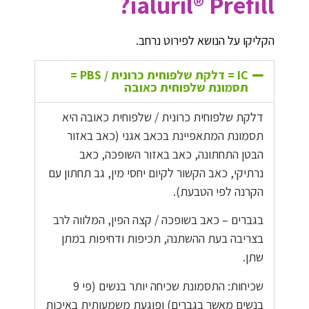
ialuril® Prefill?
הקליקו על הנושא לפירוט נרחב.
IC = דלקת שלפוחית כרונית / PBS =
תסמונת שלפוחית כאובה
דלקת שלפוחית כרונית / שלפוחית כאובה היא
תסמונת המתאפיינת בכאב אגני (כאב באזור
הבטן התחתונה, כאב באזור השופכה, כאב
נרתיקי, כאב הקשור לקיום יחסי מין, גב תחתון עם
הקרנה לפי הטבעת).
בגברים – כאב בשופכה / קצה הפין, המלווה לרב
בצריבה בעת ההשתנה, תכיפות ודחיפות במתן
שתן.
שכיחות: התסמונת שכיחה יותר בנשים (פי 9
בנשים מאשר בגברים) ופוגעת משמעותית באיכות