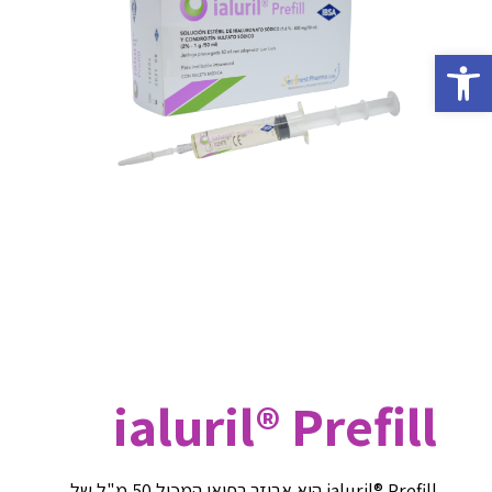
פתח סרגל נגישות
ialuril® Prefill
ialuril® Prefill הוא אביזר רפואי המכיל 50 מ"ל של