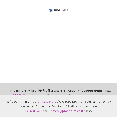
במידה וחווית תופעת לוואי כתוצאה משימוש ב ialuril® Prefill – יש לדווח מיידית
לחברת פרופארם: לאימייל
בטלפון
04-3731540
safety@propharm.co.il
למידע נוסף ויצירת קשר ניתן לפנות טלפונית למס'
04-3731540
|
במידה וחווית תופעת לוואי
כתוצאה משימוש ב
ialuril® Prefill –
יש לדווח מיידית לחברת פרופארם:
לאימייל
safety@propharm.co.il
בטלפון
04-3731540
המידע באתר זה איננו מהווה תחליף להתייעצות עם רופא.